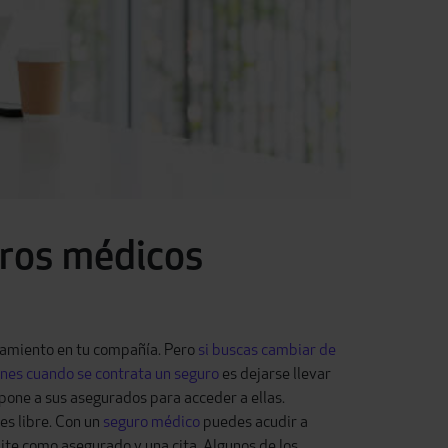
uros médicos
onamiento en tu compañía. Pero
si buscas cambiar de
nes cuando se contrata un seguro
es dejarse llevar
mpone a sus asegurados para acceder a ellas.
es libre. Con un
seguro médico
puedes acudir a
ite como asegurado y una cita. Algunos de los