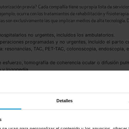
utorización previa? Cada compañía tiene su propia lista de servici
jemplo, ocurre con los tratamientos de rehabilitación y fisioterapia
cas son exclusivamente las que implican medios de alta tecnología. D
ospitalarios no urgentes, incluidos los ambulatorios.
operaciones programadas y no urgentes, incluido el parto c
a: resonancias, TAC, PET-TAC, colonoscopia, endoscopia, ec
 esfuerzo, tomografía de coherencia ocular o difusión pul
ia y logopedia.
oxígeno y CPAP (Presión Positiva Continua en la Vía Respira
erapia, radioterapia, inmunoterapia, etc.
odiálisis, litotricia renal o dispensados en la Unidad del D
Detalles
s
b se usan para personalizar el contenido y los anuncios, ofrecer