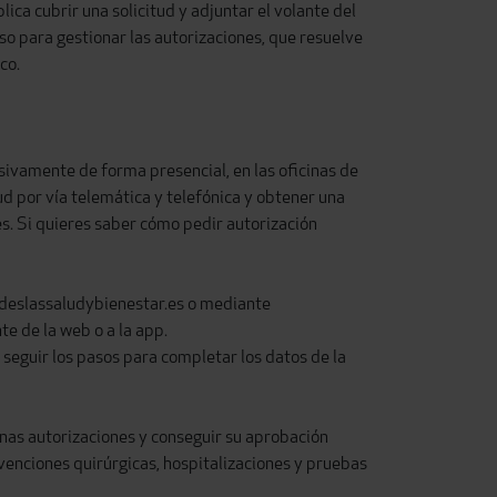
ica cubrir una solicitud y adjuntar el volante del
so para gestionar las autorizaciones, que resuelve
co.
sivamente de forma presencial, en las oficinas de
ud
por vía telemática y telefónica y obtener una
es. Si quieres saber cómo pedir autorización
 adeslassaludybienestar.es o mediante
te de la web o a la app.
 seguir los pasos para completar los datos de la
unas autorizaciones y conseguir su aprobación
venciones quirúrgicas, hospitalizaciones y pruebas