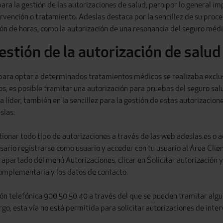
 la gestión de las autorizaciones de salud, pero por lo general impl
rvención o tratamiento. Adeslas destaca por la sencillez de su proce
ón de horas, como la autorización de una resonancia del seguro médi
gestión de la autorización de salud
 para optar a determinados tratamientos médicos se realizaba exclu
s, es posible tramitar u
na
autorización para pruebas del seguro sal
líder, también en la sencillez para la gestión de estas autorizacion
eslas:
ionar todo tipo de autorizaciones a través de las web adeslas.es o
sario registrarse como usuario y acceder con tu usuario al Área Clien
 apartado del menú Autorizaciones, clicar en Solicitar autorización y
complementaria y los datos de contacto.
ión telefónica 900 50 50 40 a través del que se pueden tramitar alg
o, esta vía no está permitida para solicitar autorizaciones de inter