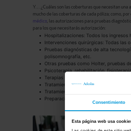
Y… ¿Cuáles son las coberturas que necesitan una a
mucho de las coberturas de cada póliza; como, por e
médico
, las autorizaciones para pruebas diagnósti
para los que necesitarás autorización:
Hospitalizaciones: Todos los ingresos h
Intervenciones quirúrgicas: Todas las 
Pruebas diagnósticas de alta tecnologí
polisomnografía, etc.
Otras pruebas como Holter, pruebas de
Psicoterapia, rehabilitación, fisioterap
Terapias respiratorias como aerosoles, 
Tratamientos oncológicos como quimiot
Tratamientos renales, como diálisis, hem
Preparación al parto.
Consentimiento
Esta página web usa cookie
Las cookies de este sitio we