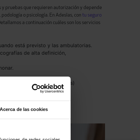
os y pruebas que requieren autorización y depende
, podología o psicología. En Adeslas, con
tu seguro
etallamos a continuación cuáles son los servicios
uando está previsto y las ambulatorias.
ografías de alta definición,
monar.
toria, por sus siglas en inglés)
olor.
Acerca de las cookies
 funciones de redes sociales