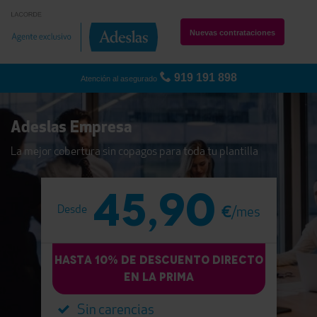
Nuevas contrataciones
919 191 898
Atención al asegurado
Adeslas Empresa
La mejor cobertura sin copagos para toda tu plantilla
45,90
Desde
€
/mes
HASTA 10% DE DESCUENTO DIRECTO
EN LA PRIMA
Sin carencias