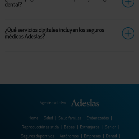
dental?
¿Qué servicios digitales incluyen los seguros
médicos Adeslas?
Home
|
Salud
|
Salud familias
|
Embarazadas
|
Reproducción asistida
|
Bebés
|
Extranjeros
|
Senior
|
Seguros deportivos
|
Autónomos
|
Empresas
|
Dental
|