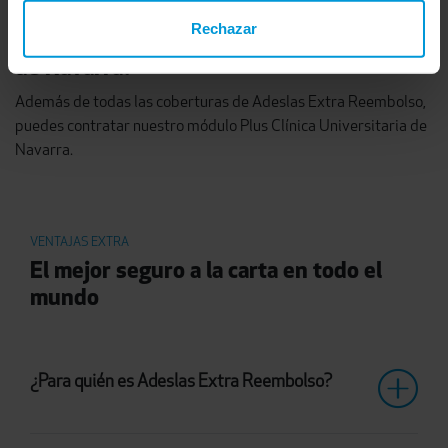
Rechazar
¿Quieres acudir a la Clínica Universitaria
de Navarra?
Además de todas las coberturas de Adeslas Extra Reembolso,
puedes contratar nuestro módulo Plus Clínica Universitaria de
Navarra.
VENTAJAS EXTRA
El mejor seguro a la carta en todo el
mundo
¿Para quién es Adeslas Extra Reembolso?