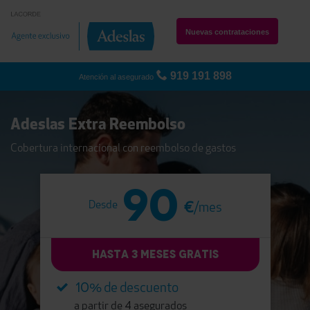
Nuevas contrataciones
919 191 898
Atención al asegurado
Adeslas Extra Reembolso
Cobertura internacional con reembolso de gastos
90
Desde
€
/mes
HASTA 3 MESES GRATIS
10
% de descuento
4
a partir de
asegurados