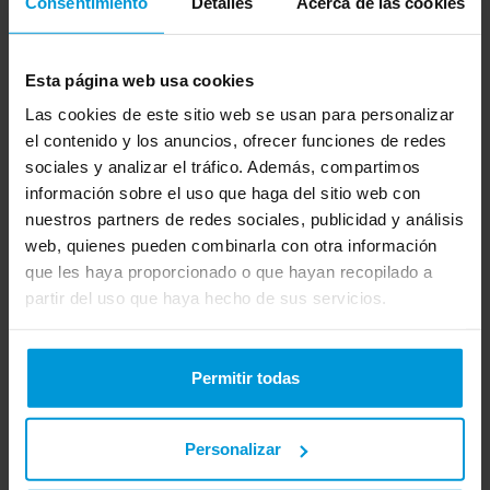
Sin Copagos
Consentimiento
Detalles
Acerca de las cookies
Esta página web usa cookies
Los más amplios servicios de salud a tu
Las cookies de este sitio web se usan para personalizar
alcance
el contenido y los anuncios, ofrecer funciones de redes
sociales y analizar el tráfico. Además, compartimos
información sobre el uso que haga del sitio web con
Pago mensual y descuentos
nuestros partners de redes sociales, publicidad y análisis
web, quienes pueden combinarla con otra información
que les haya proporcionado o que hayan recopilado a
partir del uso que haya hecho de sus servicios.
Permitir todas
Personalizar