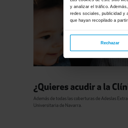
y analizar el tráfico. Ademá
redes sociales, publicidad y
que hayan recopilado a parti
Rechazar
¿Quieres acudir a la Clí
Además de todas las coberturas de Adeslas Extra
Universitaria de Navarra.