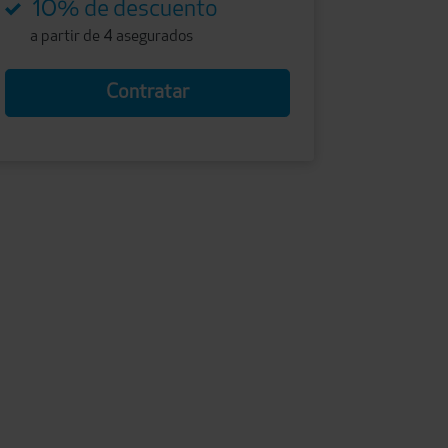
10
% de descuento
4
a partir de
asegurados
Contratar