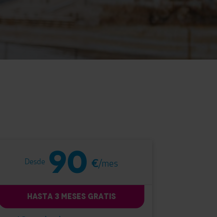
90
Desde
€
/mes
HASTA 3 MESES GRATIS