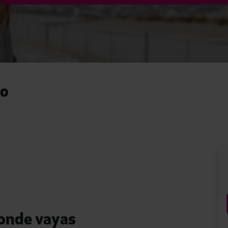
so
donde vayas