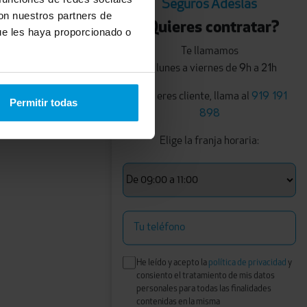
Seguros Adeslas
con nuestros partners de
¿Quieres contratar?
ue les haya proporcionado o
Te llamamos
9
21
de lunes a viernes de
h a
h
919 191
Si ya eres cliente, llama al
Permitir todas
898
Elige la franja horaria:
Tu teléfono
He leído y acepto la
política de privacidad
y
consiento el tratamiento de mis datos
personales para todas las finalidades
contenidas en la misma