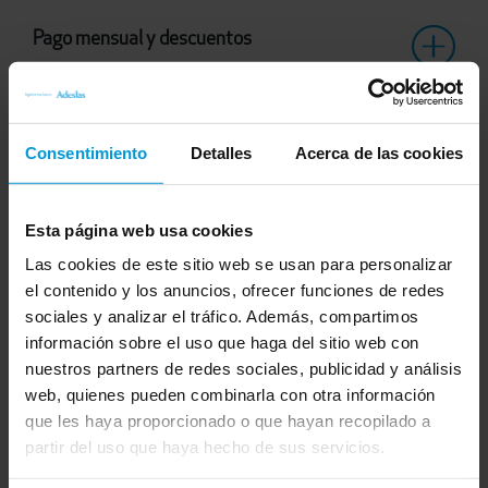
Pago mensual y descuentos
Consentimiento
Detalles
Acerca de las cookies
COBERTURA PLUS
Esta página web usa cookies
La mejor forma de cuidar de tu familia
Las cookies de este sitio web se usan para personalizar
sin sorpresas
el contenido y los anuncios, ofrecer funciones de redes
Adeslas Plena Plus te da la bienvenida a los mejores
sociales y analizar el tráfico. Además, compartimos
servicios de un seguro médico privado de calidad sin
información sobre el uso que haga del sitio web con
copagos. Atención ambulatoria, hospitalaria, urgencias,
nuestros partners de redes sociales, publicidad y análisis
pruebas diagnósticas y asistencia a domicilio siempre con
web, quienes pueden combinarla con otra información
la misma tarifa. Y ahora, tendrás acceso a la mayor parte
que les haya proporcionado o que hayan recopilado a
del Cuadro Médico Adeslas por videollamada,
partir del uso que haya hecho de sus servicios.
teleconsulta, chat de orientación médica, receta