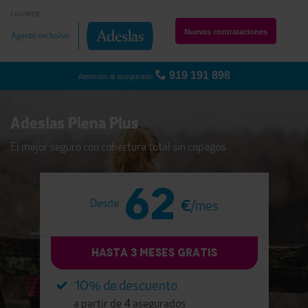
Nuevas contrataciones
919 191 898
Atención al asegurado
Adeslas Plena Plus
El mejor seguro con cobertura total sin copagos
62
Desde
€
/mes
HASTA 3 MESES GRATIS
10
% de descuento
4
a partir de
asegurados