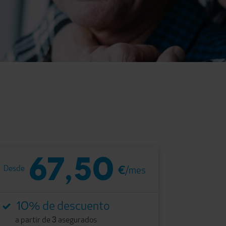
67,50
Desde
€
/mes
10
% de descuento
3
a partir de
asegurados