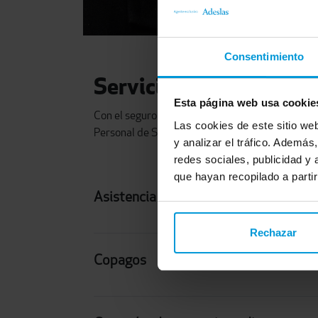
Consentimiento
Servicios y coberturas
Esta página web usa cookie
Con el seguro Adeslas Seniors accederás a plan
Las cookies de este sitio we
Personal de Salud para aprovechar el mejor cu
y analizar el tráfico. Ademá
redes sociales, publicidad y
que hayan recopilado a parti
Asistencia en consulta y a domicilio
Rechazar
Copagos