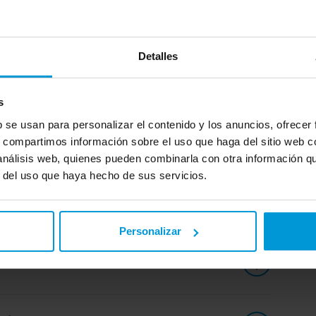
Detalles
 del seguro Adeslas Seniors
s
es de prevención y de seguimiento dirigidos por tu Asesor
b se usan para personalizar el contenido y los anuncios, ofrecer
adro médico sin apenas copagos
s, compartimos información sobre el uso que haga del sitio web 
 análisis web, quienes pueden combinarla con otra información q
r del uso que haya hecho de sus servicios.
Personalizar