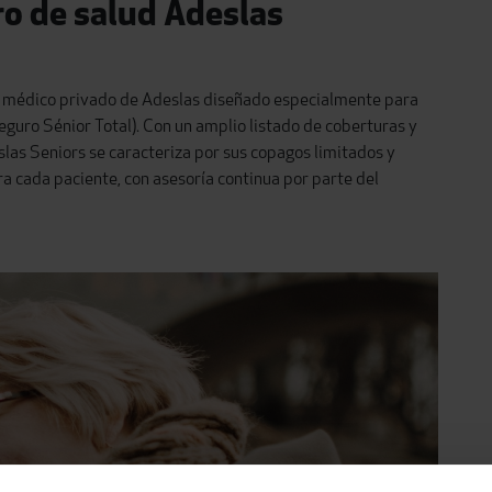
ro de salud Adeslas
ro médico privado de Adeslas diseñado especialmente para
eguro Sénior Total). Con un amplio listado de coberturas y
las Seniors se caracteriza por sus copagos limitados y
a cada paciente, con asesoría continua por parte del