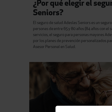
¿Por qué elegir el segu
Seniors?
El seguro de salud Adeslas Seniors es un segu
personas de entre 65 y 80 años (84 años con el s
servicios, el seguro para personas mayores Ades
por los planes de prevención personalizados par
Asesor Personal en Salud.