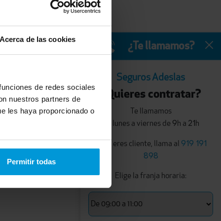
Acerca de las cookies
¿Te llamamos?
Seguros Adeslas
 funciones de redes sociales
¿Quieres contratar?
con nuestros partners de
ue les haya proporcionado o
Te llamamos
9
21
de lunes a viernes de
h a
h
919 191
Si ya eres cliente, llama al
898
Permitir todas
Elige la franja horaria: