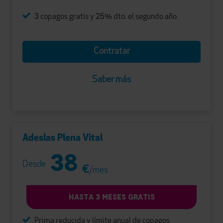
3
25
copagos gratis y
% dto. el segundo año
Contratar
Saber más
Adeslas Plena Vital
38
Desde
€
/mes
HASTA 3 MESES GRATIS
Prima reducida y límite anual de copagos