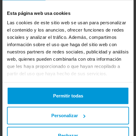
Reembolso del 50% de gastos en especialistas
fuera de cuadro médico
Esta página web usa cookies
Las cookies de este sitio web se usan para personalizar
el contenido y los anuncios, ofrecer funciones de redes
Contratar
sociales y analizar el tráfico. Además, compartimos
información sobre el uso que haga del sitio web con
Saber más
nuestros partners de redes sociales, publicidad y análisis
web, quienes pueden combinarla con otra información
que les haya proporcionado o que hayan recopilado a
partir del uso que haya hecho de sus servicios.
Adeslas Extra Reembolso
90
Permitir todas
Desde
€
/mes
Personalizar
HASTA 3 MESES GRATIS
Rechazar