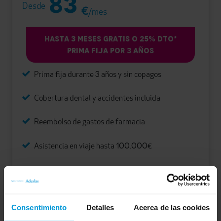
83
Desde
€
/mes
HASTA 3 MESES GRATIS O 25% DTO*
PRIMA FIJA POR 3 AÑOS
3
Prima fija durante
años y sin copagos
Cobertura dental y accidentes incluida
Reembolso de gastos de farmacia
100.000
Asistencia en viaje hasta
€
Reembolso de gastos en Fisioterapia,
Rehabilitación y Podología
3
Descuento a partir de
asegurados
Consentimiento
Detalles
Acerca de las cookies