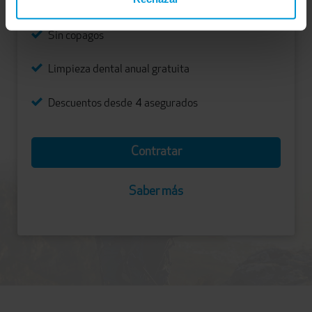
Libre elección de médico con reembolso de gastos
Sin copagos
Limpieza dental anual gratuita
4
Descuentos desde
asegurados
Contratar
Saber más