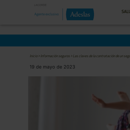
SAL
Inicio
>
Información seguros
>
Las claves de la contratación de un segu
19 de mayo de 2023