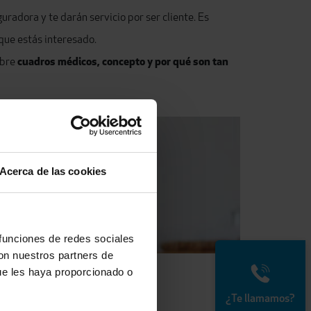
radora y te darán servicio por ser cliente. Es
que estás interesado.
obre
cuadros médicos, concepto y por qué son tan
Acerca de las cookies
 funciones de redes sociales
con nuestros partners de
ue les haya proporcionado o
¿Te llamamos?