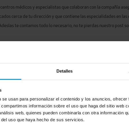
, centros médicos y especialistas que colaboran con la compañía asegu
os cerca de tu dirección y que contiene las especialidades en las 
deslas te contamos todo lo necesario, no te pierdas nuestro post s
Detalles
s
b se usan para personalizar el contenido y los anuncios, ofrecer
s, compartimos información sobre el uso que haga del sitio web 
 análisis web, quienes pueden combinarla con otra información q
r del uso que haya hecho de sus servicios.