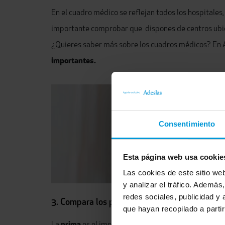
En el cuadro médico se reflejan todos los hospitales
importante comprobar que dispones de centros ubicad
¿Quieres saber más sobre los cuadros médicos? En A
importantes.
Consentimiento
Esta página web usa cookie
Las cookies de este sitio we
y analizar el tráfico. Ademá
redes sociales, publicidad y
3. Compara los precios de primas
que hayan recopilado a parti