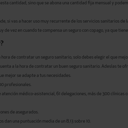
esta cantidad, sino que se abona una cantidad fija mensual y podemo
, si vas a hacer uso muy recurrente de los servicios sanitarios de 
 muy de vez en cuando te compensa un seguro con copago, ya que tien
r?
 hora de contratar un seguro sanitario, solo debes elegir el que mej
enta a la hora de contratar un buen seguro sanitario. Adeslas te ofr
ue mejor se adapte a tus necesidades.
0 profesionales.
e atención médico-asistencial, 61 delegaciones, más de 300 clínicas
llones de asegurados.
nos dan una puntuación media de un 8,13 sobre 10.