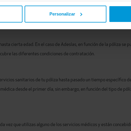
uradora para beneficiarse de las coberturas de su póliza de seguro.
en función de las características del asegurado (edad, con copago o
Personalizar
 que mejor se adapte en relación calidad-precio, este será el preci
asta cierta edad. En el caso de Adeslas, en función de la póliza se
scubre las diferentes condiciones de contratación
.
rvicios sanitarios de tu póliza hasta pasado un tiempo específico d
 médica desde el primer día, sin embargo, en función del tipo de pól
a vez que utilizas alguno de los servicios médicos y están concebid