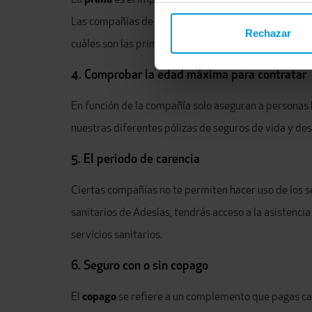
La
prima
es el importe que paga el cliente a la aseg
Las compañías de seguros varían los costes de prima 
Rechazar
cuáles son las primas de cada aseguradora y elige la
4. Comprobar la edad máxima para contratar
En función de la compañía solo aseguran a personas h
nuestras diferentes pólizas de seguros de vida y de
5. El periodo de carencia
Ciertas compañías no te permiten hacer uso de los se
sanitarios de Adeslas, tendrás acceso a la asistencia
servicios sanitarios
.
6. Seguro con o sin copago
El
copago
se refiere a un complemento que pagas cad