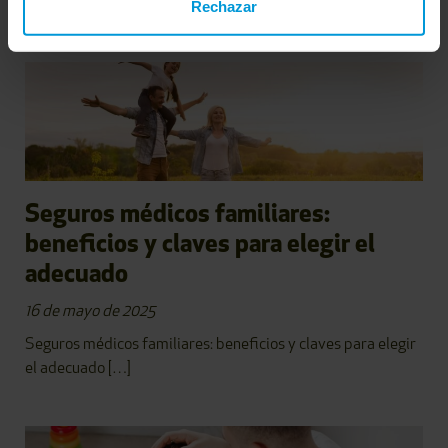
antes de […]
Rechazar
Seguros médicos familiares:
beneficios y claves para elegir el
adecuado
16 de mayo de 2025
Seguros médicos familiares: beneficios y claves para elegir
el adecuado […]