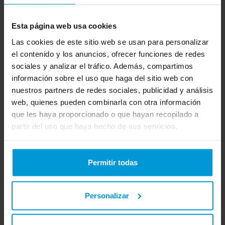
13 de agosto de 2025
Esta página web usa cookies
Cómo sacar partido a la telemedicina con tu seguro médico
Las cookies de este sitio web se usan para personalizar
[…]
el contenido y los anuncios, ofrecer funciones de redes
sociales y analizar el tráfico. Además, compartimos
información sobre el uso que haga del sitio web con
nuestros partners de redes sociales, publicidad y análisis
web, quienes pueden combinarla con otra información
que les haya proporcionado o que hayan recopilado a
partir del uso que haya hecho de sus servicios.
Los mejores seguros médicos para
Permitir todas
autónomos: qué buscar antes de
contratar
Personalizar
17 de junio de 2025
Los mejores seguros médicos para autónomos: qué buscar