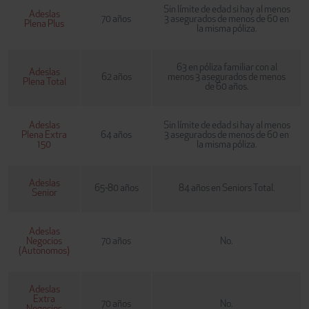
Sin límite de edad si hay al menos
Adeslas
70 años
3 asegurados de menos de 60 en
Plena Plus
la misma póliza.
63 en póliza familiar con al
Adeslas
62 años
menos 3 asegurados de menos
Plena Total
de 60 años.
Adeslas
Sin límite de edad si hay al menos
Plena Extra
64 años
3 asegurados de menos de 60 en
150
la misma póliza.
Adeslas
65-80 años
84 años en Seniors Total.
Senior
Adeslas
Negocios
70 años
No.
(Autonomos)
Adeslas
Extra
70 años
No.