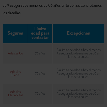
de 3 asegurados menores de 60 años en la póliza.
Concretamos
los detalles:
Límite
Seguros
edad para
Excepciones
contratar
Sin límite de edad si
hay
al menos
Adeslas Go
70 años
3 asegurados de menos de 60
en
la misma póliza.
Sin límite de edad si hay al menos
Adeslas
70 años
3 asegurados de menos de 60 en
Plena
la misma póliza.
Sin límite de edad si hay al menos
Adeslas
70 años
3 asegurados de menos de 60 en
Plena Vital
la misma póliza.