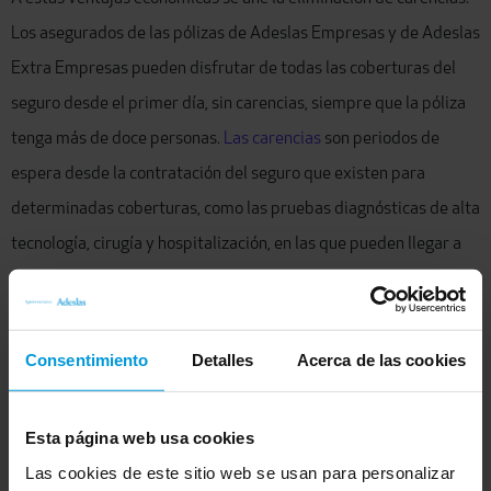
Los asegurados de las pólizas de Adeslas Empresas y de Adeslas
Extra Empresas pueden disfrutar de todas las coberturas del
seguro desde el primer día, sin carencias, siempre que la póliza
tenga más de doce personas.
Las carencias
son periodos de
espera desde la contratación del seguro que existen para
determinadas coberturas, como las pruebas diagnósticas de alta
tecnología, cirugía y hospitalización, en las que pueden llegar a
alcanzar los nueve meses. Si tienes una empresa con más de
doce y menos de quince empleados, puedes contratar un seguro
como
Adeslas Pymes Total
en el que pagarás la misma prima
Consentimiento
Detalles
Acerca de las cookies
durante 3 años sin subidas y acceder a todas las coberturas de
salud y dental sin carencias ni copagos. Este seguro también
Esta página web usa cookies
puede contratarse para una sola persona y será sin carencias si
Las cookies de este sitio web se usan para personalizar
provienes de otra aseguradora y te has dado de baja en el último